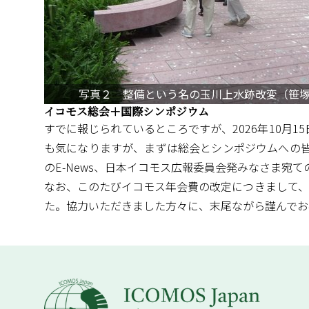
写真２ 整備という名の玉川上水跡改変（笹
イコモス総会＋国際シンポジウム
すでに報じられているところですが、2026年10月
も気になりますが、まずは総会とシンポジウムへの皆さ
のE-News、日本イコモス広報委員会発みなさま宛
なお、このたびイコモス年会費の改定につきまして、
た。協力いただきました方々に、末尾ながら謹んでお