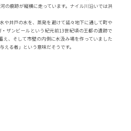
河の痕跡が縦横に走っています。ナイル川沿いでは洪
水や井戸の水を、蒸発を避けて延々地下に通して町や
ガ・ザンビールという紀元前13世紀頃の王都の遺跡で
蓄え、そして市壁の内側に水汲み場を作っていました
与える者」という意味だそうです。