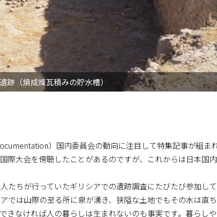
遺跡（焼成煉瓦積みの貯水槽）
e Documentation）国内委員会の動向に注目して特集記事が
の国際大会を傍聴したことがあるのですが、これからは日本国
の友人たちが行っていたギリシアでの遺跡調査にたびたび参加し
アでは山際の至る所に泉が湧き、狭隘な土地でもその水は直ち
できなければ人の暮らしは生まれないのも事実です。暮らしや