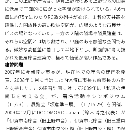
が、この上野市庁舎は、伊賀上野城のある上野台地の山裾
に低層で平面的に広がった空間が設けられている。4.6ｍ
毎に約75mにわたりRC造の列柱が並び、１階の天井髙を
確保した開放性の高い吹抜空間が、広場のような市民サー
ビスの場となっていた。一方の２階の議場や議員諸室は、
それらの空間とは切り離され、中庭のある静謐な空間であ
る。微妙な高低差に着目して半地下とし、断面的に考え抜
かれた低層庁舎建築で、極めて価値が高い作品である。
建替問題
2007年に今岡睦之市長が、現在地での庁舎の建替を発
表、2008年１月に当選した内保博仁市長も前市長の方針
を支持した。この建替計画に対して2009年に「私達の伊
賀市を考える会」が、署名活動やシンポジウム
（11/23）、展覧会「坂倉準三展」（11/15-29）を開催、
2009年12月にDOCOMOMO Japan（鈴木博之代表）が
「伊賀市南庁舎（旧上野市舎）、伊賀市北庁舎（旧三重県
上野総合庁舎）伊賀市中央公民館（旧上野市公民館）の保