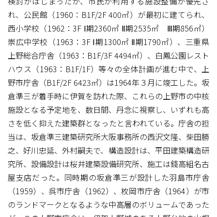
検討がはじまったが、市民が利用する施設整備が優先さ
れ、公民館（1960：B1F/2F 400㎡）が最初に建てられ、
西小学校（1962：3F Ⅰ期2360㎡ Ⅱ期2535㎡ Ⅲ期856㎡）
崇広中学校（1963：3F Ⅰ期1300㎡ Ⅱ期1790㎡）、三重県
上野総合庁舎（1963：B1F/3F 4494㎡）、白鳳公園レスト
ハウス（1963：B1F/1F）等々の全体計画が進む中で、上
野市庁舎（B1F/2F 6423㎡）は1964年３月に竣工した。坂
倉準三が着手時に伊賀を訪れた際、これらの上野市の中核
施設となる予定地を、数日間、丹念に視察し、いずれも高
さを低く抑えた建築群となったと言われている。庁舎の担
当は、坂倉準三建築研究所大阪事務所の西沢文隆、柴田勝
之、好川忠延、外村嗣夫で、構造設計は、平田建築構造研
究所、設備設計は桜井建築設備研究所、施工は錢高組名古
屋支店だった。同時期の坂倉準三が設計した羽島市庁舎
（1959）、呉市庁舎（1962）、枚岡市庁舎（1964）が市
のランドマークとなるような中高層のボリュームであった