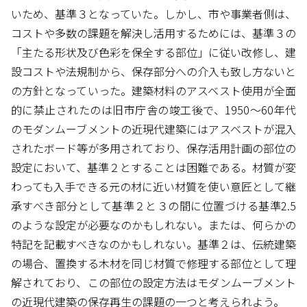
いため、基準３となっていた。しかし、市や事業者側は、
コストや多数の課題を解決し活用するためには、基準３の
「主たる形状及び色彩を保全する部位」に従い改修し、建
設コストや法規制から、保存部分への介入も致し方ないと
の方針となっていった。建築材料のアスベスト使用が全面
的に禁止されたのは旧市庁舎の竣工後で、1950〜60年代
のモダンムーブメントの近現代建築にはアスベストが混入
されたボード等が多用されており、保存活用計画の部位の
設定において、基準２とすることは困難である。材質が変
わっても入手できる元の材に近い材質を使い意匠として継
承すべき部分として基準２と３の間に位置づける基準2.5
のような設定が必要なのかもしれない。または、何らかの
特記を記載すべきなのかもしれない。基準２は、伝統建築
の場合、置換する木材を同じ材質で修理する部位として理
解されており、この部位の設定方法はモダンムーブメント
の近現代建築の保存再生の課題の一つと考えられよう。