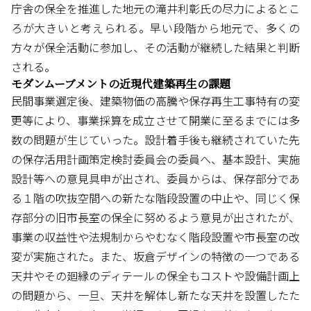
庁舎の保全を推進した地元の滝井利彰氏の尽力によるとこ
ろが大きいと考えられる。早い段階から地元で、多くの
方々が保全活動に参加し、その活動が継続した結果と判断
される。
モダンムーブメントの近現代建築再生の課題
民間事業選定後、建築物価の高騰や保存再生工事特有の変
更等により、事業採算を成立させて開業に至るまでには多
数の問題が生じていった。設計着手後も継続されていた先
の保存活用計画策定検討委員会の委員へ、基本設計、実施
設計等への意見具申が出され、委員からは、保存部分であ
る１階の吹抜空間への新たな階段設置の中止や、同じく保
存部分の旧市長室の保全に努めるよう意見が出されたが、
事業の収益性や法規制からやむなく階段設置や市長室の改
変が実施された。また、坂倉デザインの特徴の一つである
天井やその廻縁のディテールの保全もコストや設備計画上
の問題から、一旦、天井を解体し新たな天井を設置したた