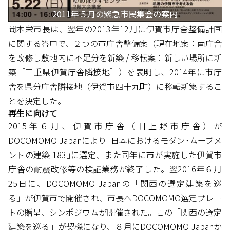
2011年５月の緊急市民集会の案内
岡本栄市長は、翌年の2013年12月に伊賀市庁舎整備計画
に関する答申で、２つの市庁舎整備案（現在地案：南庁舎
を改修し敷地内に不足分を新築 / 移転案：新しい場所に新
築［三重県伊賀庁舎隣接地］）を表明し、2014年に市庁
舎を県分庁舎隣接地（伊賀市四十九町）に移転新築するこ
とを決定した。
再生に向けて
2015年６月、伊賀市庁舎（旧上野市庁舎）が
DOCOMOMO Japanにより｢日本におけるモダン･ムーブメ
ントの建築 183｣に選定、また同年に市が実施した伊賀市
庁舎の耐震改修等の検証業務が終了した。翌2016年６月
25日に、DOCOMOMO Japanの「関西の選定建築を巡
る」が伊賀市で開催され、市長へDOCOMOMO選定プレー
トの贈呈、シンポジウムが開催された。この「関西の選定
建築を巡る」が契機になり、８月にDOCOMOMO Japanか