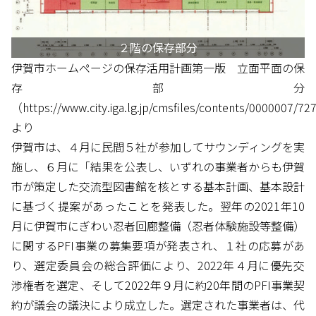
２階の保存部分
伊賀市ホームページの保存活用計画第一版 立面平面の保
存部分
（
https://www.city.iga.lg.jp/cmsfiles/contents/0000007/72
より
伊賀市は、４月に民間５社が参加してサウンディングを実
施し、６月に「結果を公表し、いずれの事業者からも伊賀
市が策定した交流型図書館を核とする基本計画、基本設計
に基づく提案があったことを発表した。翌年の2021年10
月に伊賀市にぎわい忍者回廊整備（忍者体験施設等整備）
に関するPFI事業の募集要項が発表され、１社の応募があ
り、選定委員会の総合評価により、2022年４月に優先交
渉権者を選定、そして2022年９月に約20年間のPFI事業契
約が議会の議決により成立した。選定された事業者は、代