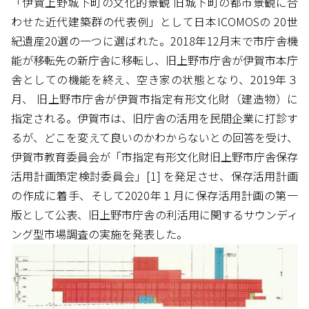
「伊賀上野城下町の文化的景観 旧城下町の都市景観に合
わせた近代建築群の代表例」として日本ICOMOSの 20世
紀遺産20選の一つに選ばれた。2018年12月末で市庁舎機
能が移転先の新庁舎に移転し、旧上野市庁舎が伊賀市本庁
舎としての機能を終え、空き家の状態となり、2019年３
月、 旧上野市庁舎が伊賀市指定有形文化財（建造物）に
指定される。伊賀市は、旧庁舎の活用を民間企業に打診す
るが、どこを変えて良いのかわからないとの回答を受け、
伊賀市教育委員会が「市指定有形文化財旧上野市庁舎保存
活用計画策定検討委員会」[1] を発足させ、保存活用計画
の作成に着手、そして2020年１月に保存活用計画の第一
版として公表、旧上野市庁舎の利活用に関するサウンディ
ング型市場調査の実施を発表した。