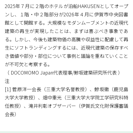
2025年７月に２階のホテルが泊船HAKUSENとしてオープ
ンし、１階・中２階部分が2026年４月に伊賀市中央図書
館として開館する。大規模なモダンムーブメントの近現代
建築の再生が実現したことは、まずは喜ぶべき事象であ
る。しかし、今後も建築物価の高騰や収益性に配慮して再
生にソフトランディングするには、近現代建築の保存すべ
き価値や部分・部位について事例と議論を重ねていくこと
が不可欠と考察する。
（ DOCOMOMO Japan代表理事/鯵坂建築研究所代表 ）
注
[1] 菅原洋一会長（三重大学名誉教授）、鰺坂徹（鹿児島
大学大学教授）、畑中重光（三重大学大学院工学研究科特
任教授）、滝井利彰オブザーバー（伊賀氏文化財保護審議
会長）