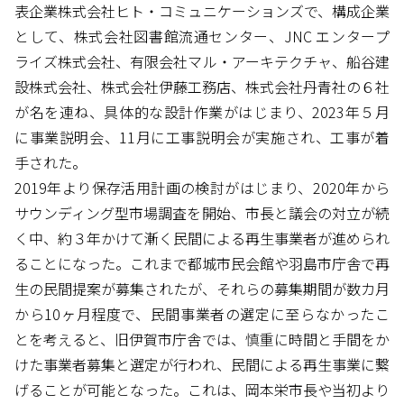
表企業株式会社ヒト・コミュニケーションズで、構成企業
として、株式会社図書館流通センター、JNC エンタープ
ライズ株式会社、有限会社マル・アーキテクチャ、船谷建
設株式会社、株式会社伊藤工務店、株式会社丹青社の６社
が名を連ね、具体的な設計作業がはじまり、2023年５月
に事業説明会、11月に工事説明会が実施され、工事が着
手された。
2019年より保存活用計画の検討がはじまり、2020年から
サウンディング型市場調査を開始、市長と議会の対立が続
く中、約３年かけて漸く民間による再生事業者が進められ
ることになった。これまで都城市民会館や羽島市庁舎で再
生の民間提案が募集されたが、それらの募集期間が数カ月
から10ヶ月程度で、民間事業者の選定に至らなかったこ
とを考えると、旧伊賀市庁舎では、慎重に時間と手間をか
けた事業者募集と選定が行われ、民間による再生事業に繋
げることが可能となった。これは、岡本栄市長や当初より