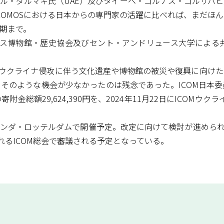
ル・ダルマキ氏（UAE）及びタイーベ・ゴルナズ・ゴルサバ
ICOMOSにおける日本からの専門家の活躍に比べれば、まだほ
期まで。
ドス博物館・歴史協会及びセント・アンドリュース大学による
シアのウクライナ侵攻に伴う文化遺産や博物館の被災や復興に向け
そのような機会が少なかったのは残念であった。ICOM日本
総額29,624,390円を、2024年11月22日にICOMウ
ダ・ロッテルダムで開催予定。改定に向けて検討が進められている倫理規程
れるICOM総会で審議される予定となっている。