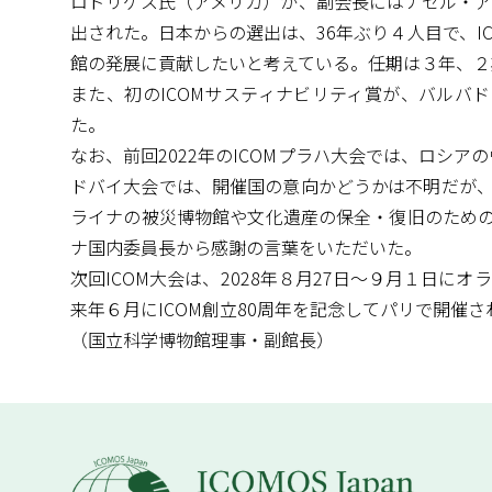
ロドリゲス氏（アメリカ）が、副会長にはナセル・ア
出された。日本からの選出は、36年ぶり４人目で、
館の発展に貢献したいと考えている。任期は３年、２
また、初のICOMサスティナビリティ賞が、バルバ
た。
なお、前回2022年のICOMプラハ大会では、ロ
ドバイ大会では、開催国の意向かどうかは不明だが、
ライナの被災博物館や文化遺産の保全・復旧のための寄附金
ナ国内委員長から感謝の言葉をいただいた。
次回ICOM大会は、2028年８月27日～９月１日にオラン
来年６月にICOM創立80周年を記念してパリで開催さ
（国立科学博物館理事・副館長）