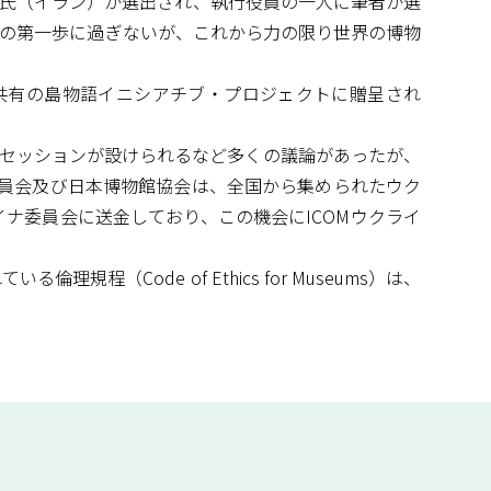
ヒ氏（イラン）が選出され、執行役員の一人に筆者が選
んの第一歩に過ぎないが、これから力の限り世界の博物
共有の島物語イニシアチブ・プロジェクトに贈呈され
たセッションが設けられるなど多くの議論があったが、
委員会及び日本博物館協会は、全国から集められたウク
クライナ委員会に送金しており、この機会にICOMウクライ
（Code of Ethics for Museums）は、