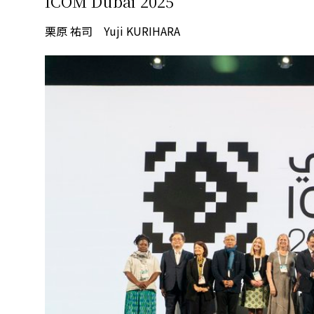
ICOM Dubai 2025
栗原 祐司 Yuji KURIHARA