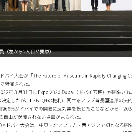
役員（左から2人目が栗原）
が「The Future of Museums in Rapidly Chang
で開催された。
22年３月31日にExpo 2020 Dubai（ドバイ万博）が開催さ
度は決定したが、LGBTQ+の権利に関するアラブ首長国連邦の法
68%がドバイでの開催に反対票を投じたことなどから、202
論の自由が保障されない場面が見られた。
COMドバイ大会は、中東・北アフリカ・西アジアで初となる開催