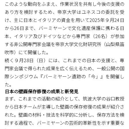
このような動向をふまえ、作業状況を共有し今後の支援の
あり方を検討するため、帝京大学はユネスコの委託を受
け、主に日本とイタリアの資金を用いて2025年９月24日
から26日まで、バーミヤーンで文化遺産保護に携わる日
本、イタリア及びドイツなどから専門家（26名）が参加
する非公開専門家会議を帝京大学文化財研究所（山梨県笛
吹市）にて開催した。
続く９月28日（日）には、これまでの日本の支援と、専
門家会議で得られた成果を広く伝えるため、一般公開の国
際シンポジウム『バーミヤーン遺跡の「今」』を開催し
た。
日本の壁画保存修復の成果と新発見
まず、これまでの活動の紹介として、筑波大学の谷口教授
から日本チームが主導した壁画の保存修復の成果が紹介さ
れた。壁画の材料・技法を科学的に分析し、保存方法を検
討する過程で、バーミヤーンの芸術的革新性を示す重要な