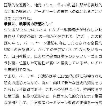
国際的な連携と、地元コミュニティの利益に繋がる実践的
な活動の継続が、バーミヤーンの未来への鍵となることが
改めて示された。
最後に、執筆者の所感として
シンポジウムではユネスコ カブール事務所が制作した映
像作品『玄奘の道』の一部が公開された（注2）。この動
画の中で、バーミヤーン遺跡に存在したとされる全長約
380mの涅槃像と、かつての王宮についての言及があっ
た。山内教授は、巨大な涅槃像は現在のシャフリ・ゴルゴ
ラ斜面に位置した可能性が高いと推測しているが、いずれ
も未発掘である。
つまり、バーミヤーン遺跡は単に21世紀初頭に破壊された
悲劇の遺跡ではなく、将来に向けて新たな歴史的知見をも
たらしうる遺跡である。これらの発見により、壁画技法や
建築形態、仏像の造形など、東西の文化的交流を示す重要
な証拠として、世界遺産バーミヤーン遺跡の価値を一層高