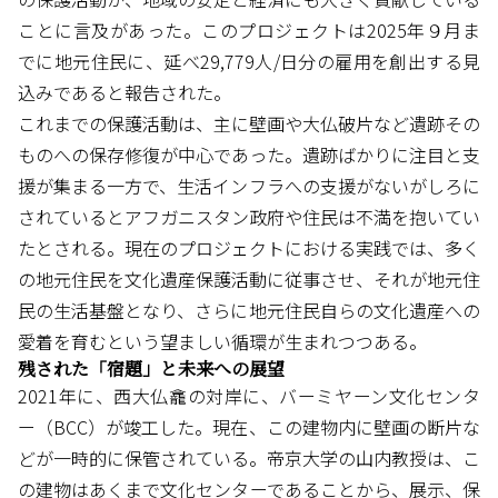
ことに言及があった。このプロジェクトは2025年９月ま
でに地元住民に、延べ29,779人/日分の雇用を創出する見
込みであると報告された。
これまでの保護活動は、主に壁画や大仏破片など遺跡その
ものへの保存修復が中心であった。遺跡ばかりに注目と支
援が集まる一方で、生活インフラへの支援がないがしろに
されているとアフガニスタン政府や住民は不満を抱いてい
たとされる。現在のプロジェクトにおける実践では、多く
の地元住民を文化遺産保護活動に従事させ、それが地元住
民の生活基盤となり、さらに地元住民自らの文化遺産への
愛着を育むという望ましい循環が生まれつつある。
残された「宿題」と未来への展望
2021年に、西大仏龕の対岸に、バーミヤーン文化センタ
ー（BCC）が竣工した。現在、この建物内に壁画の断片な
どが一時的に保管されている。帝京大学の山内教授は、こ
の建物はあくまで文化センターであることから、展示、保