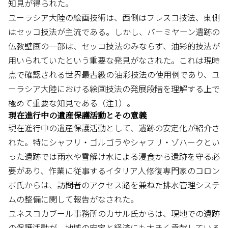
知見が得られた。
ユーラシア大陸の絵画技術は、西側はフレスコ技法、東側
はセッコ技法が主流である。しかし、バーミヤーン遺跡の
仏教壁画の一部は、セッコ技法のみならず、油彩的技法が
用いられていたという重要な発見がなされた。これは現時
点で確認される世界最古級の油彩技法の使用例であり、ユ
ーラシア大陸における絵画技法の発展段階を理解する上で
極めて重要な知見である（注1）。
現在進行中の遺産保護活動とその意義
現在進行中の遺産保護活動として、遺跡の安定化が紹介さ
れた。特にシャフリ・ゴルゴラやシャフリ・ゾハークとい
った遺跡では雨水や雪解け水による浸食から遺跡を守る必
要があり、作業に従事するイタリア人修復専門家のコロン
ボ氏からは、訪問者のアクセス路を兼ねた排水管理システ
ムの整備に関して報告がなされた。
ユネスコカブール事務所のカサル氏からは、現地での遺跡
の保護活動が、地域の安定と経済にも大きく貢献している