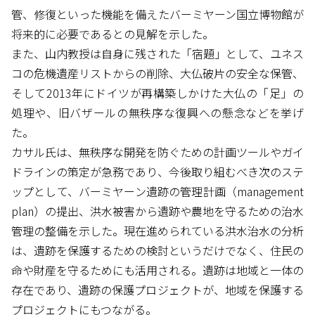
管、修復といった機能を備えたバーミヤーン国立博物館が
将来的に必要であるとの見解を示した。
また、山内教授は自身に残された「宿題」として、ユネス
コの危機遺産リストからの削除、大仏破片の安全な保管、
そして2013年にドイツが再構築しかけた大仏の「足」の
処理や、旧バザールの無秩序な復興への懸念などを挙げ
た。
カサル氏は、無秩序な開発を防ぐための計画ツールやガイ
ドラインの策定が急務であり、今後取り組むべき次のステ
ップとして、バーミヤーン遺跡の管理計画（management
plan）の提出、洪水被害から遺跡や農地を守るための治水
管理の整備を示した。現在進められている洪水治水の分析
は、遺跡を保護するための検討というだけでなく、住民の
命や財産を守るためにも活用される。遺跡は地域と一体の
存在であり、遺跡の保護プロジェクトが、地域を保護する
プロジェクトにもつながる。