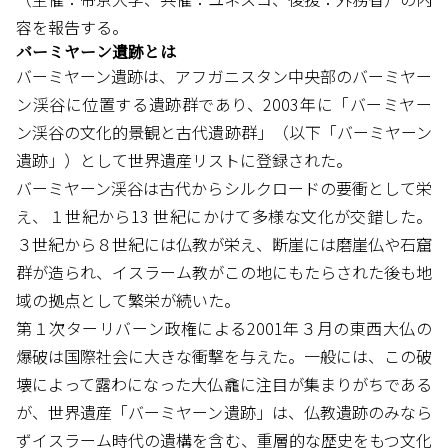
容を報告する。
バーミヤーン遺跡とは
バーミヤーン遺跡は、アフガニスタン中央部のバーミヤー
ン渓谷に位置する遺跡群であり、2003年に「バーミヤー
ン渓谷の文化的景観と古代遺跡群」（以下「バーミヤーン
遺跡」）として世界遺産リストに登録された。
バーミヤーン渓谷は古代からシルクロードの要衝として栄
え、１世紀から13 世紀にかけて多様な文化が交錯した。
３世紀から８世紀には仏教が栄え、断崖には磨崖仏や石窟
群が造られ、イスラーム教がこの地にもたらされた後も地
域の拠点として繁栄が続いた。
第１次ターリバーン政権による2001年３月の東西大仏の
爆破は国際社会に大きな衝撃を与えた。一般には、この破
壊によって露わになった大仏龕に注目が集まりがちである
が、世界遺産「バーミヤーン遺跡」は、仏教遺跡のみなら
ずイスラーム時代の遺構を含む、重層的な歴史をもつ文化