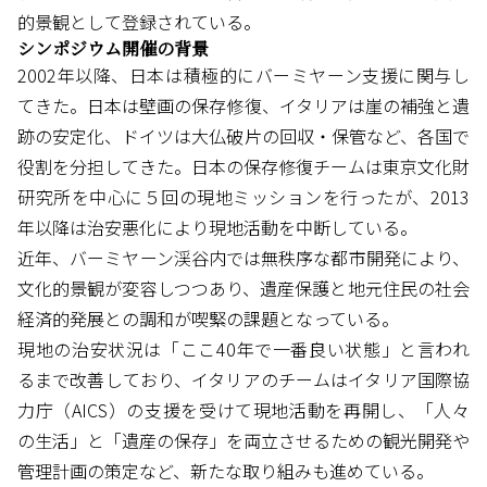
的景観として登録されている。
シンポジウム開催の背景
2002年以降、日本は積極的にバーミヤーン支援に関与し
てきた。日本は壁画の保存修復、イタリアは崖の補強と遺
跡の安定化、ドイツは大仏破片の回収・保管など、各国で
役割を分担してきた。日本の保存修復チームは東京文化財
研究所を中心に５回の現地ミッションを行ったが、2013
年以降は治安悪化により現地活動を中断している。
近年、バーミヤーン渓谷内では無秩序な都市開発により、
文化的景観が変容しつつあり、遺産保護と地元住民の社会
経済的発展との調和が喫緊の課題となっている。
現地の治安状況は「ここ40年で一番良い状態」と言われ
るまで改善しており、イタリアのチームはイタリア国際協
力庁（AICS）の支援を受けて現地活動を再開し、「人々
の生活」と「遺産の保存」を両立させるための観光開発や
管理計画の策定など、新たな取り組みも進めている。